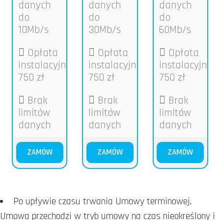
danych
danych
danych
do
do
do
10Mb/s
30Mb/s
60Mb/s
Opłata
Opłata
Opłata
instalacyjna
instalacyjna
instalacyjna
750 zł
750 zł
750 zł
Brak
Brak
Brak
limitów
limitów
limitów
danych
danych
danych
ZAMÓW
ZAMÓW
ZAMÓW
Po upływie czasu trwania Umowy terminowej,
Umowa przechodzi w tryb umowy na czas nieokreślony i