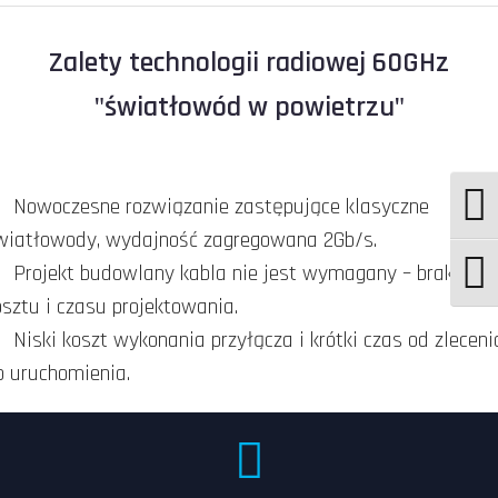
Zalety technologii radiowej 60GHz
"światłowód w powietrzu"
Nowoczesne rozwiązanie zastępujące klasyczne
wiatłowody, wydajność zagregowana 2Gb/s.
Projekt budowlany kabla nie jest wymagany – brak
osztu i czasu projektowania.
Niski koszt wykonania przyłącza i krótki czas od zleceni
o uruchomienia.