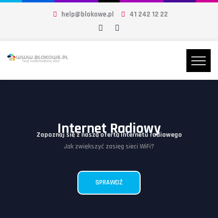
help@blokowe.pl
41 242 12 22
Internet Radiowy
Zapoznaj się z naszą ofertą Internetu radiowego
Jak zwiększyć zasięg sieci WiFi?
SPRAWDŹ