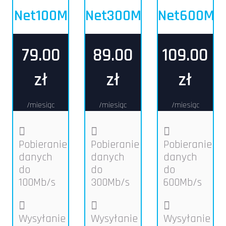
Net100M
Net300M
Net600M
79.00
89.00
109.00
zł
zł
zł
/miesiąc
/miesiąc
/miesiąc
Pobieranie
Pobieranie
Pobieranie
danych
danych
danych
do
do
do
100Mb/s
300Mb/s
600Mb/s
Wysyłanie
Wysyłanie
Wysyłanie