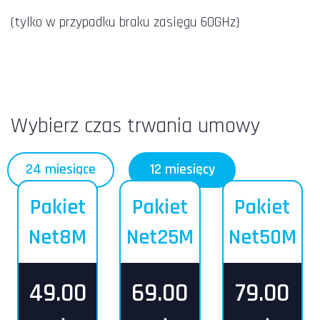
(tylko w przypadku braku zasięgu 60GHz)
Wybierz czas trwania umowy
24 miesiące
12 miesięcy
Pakiet
Pakiet
Pakiet
Net8M
Net25M
Net50M
49.00
69.00
79.00